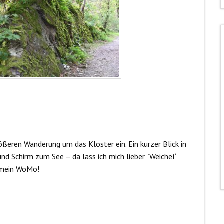
ßeren Wanderung um das Kloster ein. Ein kurzer Blick in
d Schirm zum See – da lass ich mich lieber ˋWeicheí´
n mein WoMo!