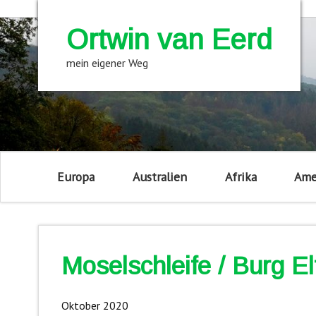
Ortwin van Eerd
mein eigener Weg
Europa
Australien
Afrika
Ame
Moselschleife / Burg El
Oktober 2020